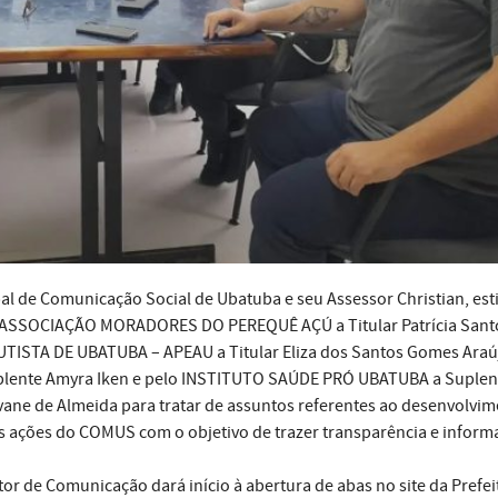
al de Comunicação Social de Ubatuba e seu Assessor Christian, es
– ASSOCIAÇÃO MORADORES DO PEREQUÊ AÇÚ a Titular Patrícia Sant
TISTA DE UBATUBA – APEAU a Titular Eliza dos Santos Gomes Araúj
nte Amyra Iken e pelo INSTITUTO SAÚDE PRÓ UBATUBA a Suplen
vane de Almeida para tratar de assuntos referentes ao desenvolvi
s ações do COMUS com o objetivo de trazer transparência e inform
etor de Comunicação dará início à abertura de abas no site da Prefei